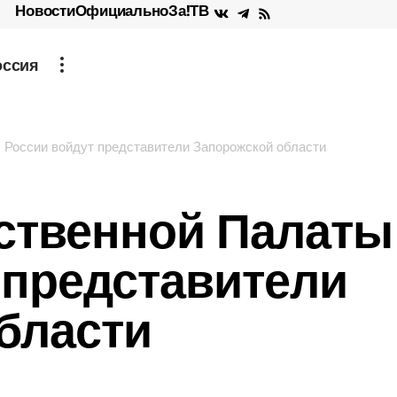
Новости
Официально
За!ТВ
оссия
 России войдут представители Запорожской области
ственной Палаты
 представители
бласти