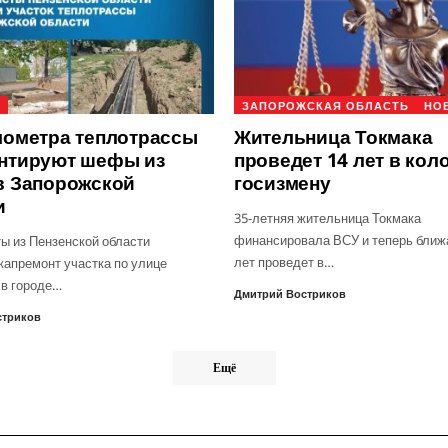
И
ЗАПОРОЖСКАЯ ОБЛАСТЬ
НО
лометра теплотрассы
Жительница Токмака
нтируют шефы из
проведет 14 лет в кол
в Запорожской
госизмену
и
35-летняя жительница Токмака
финансировала ВСУ и теперь ближ
ы из Пензенской области
лет проведет в…
капремонт участка по улице
в городе…
Дмитрий Востриков
стриков
Ещё