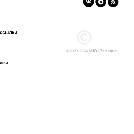
 ссылки
© 2023-2024 АНО «ЗаМедиа»
кции