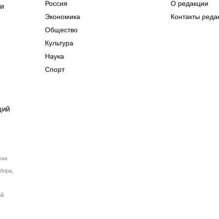
Россия
О редакции
ии
Экономика
Контакты реда
Общество
Культура
Наука
Спорт
ций
гии
бора,
ой