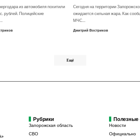
нергодара из автомобиля похитили
Сегодня на территории Запорожско
с. рублей. Полицейские
ожидается сильная жара. Как сооб
о…
МЧС…
стриков
Дмитрий Востриков
Ещё
Рубрики
Полезные
Запорожская область
Новости
СВО
Официально
А»