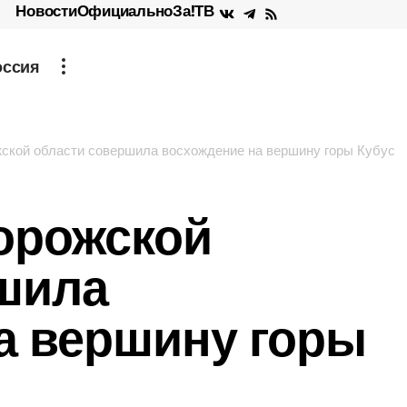
Новости
Официально
За!ТВ
оссия
ской области совершила восхождение на вершину горы Кубус
орожской
шила
а вершину горы