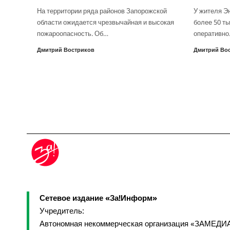
На территории ряда районов Запорожской
У жителя Э
области ожидается чрезвычайная и высокая
более 50 ты
пожароопасность. Об…
оперативн
Дмитрий Востриков
Дмитрий Во
Сетевое издание «За!Информ»
Учредитель:
Автономная некоммерческая организация «ЗАМЕДИ