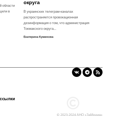
округа
й области
щили в
В украинских телеграм-каналах
распространяется провокационная
дезинформация о том, что администрация
Токмакского округа…
Екатерина Куминова
 ссылки
© 2023-2024 АНО «ЗаМедиа»