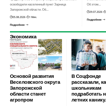
освободили населенный пункт Зарница
Об этом…
Запорожской области. Об…
29.07.2026
05.08.2026
1 Мин.
Подробнее
Подробнее
Экономика
Основой развития
В Соцфонде
Веселовского округа
рассказали, к
Запорожской
школьникам
области станет
подработать н
агропром
летних канику