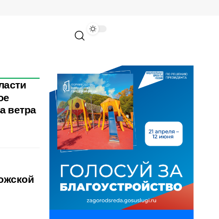
ласти
ое
а ветра
рожской