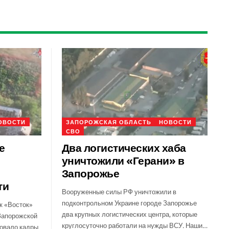
ОВОСТИ
ЗАПОРОЖСКАЯ ОБЛАСТЬ
НОВОСТИ
СВО
е
Два логистических хаба
уничтожили «Герани» в
Запорожье
ти
Вооруженные силы РФ уничтожили в
подконтрольном Украине городе Запорожье
к «Восток»
два крупных логистических центра, которые
Запорожской
круглосуточно работали на нужды ВСУ. Наши…
ковало кадры