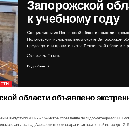
Запорожской обл
к учебному году
Специалисты из Пензенской области помогли отрем
Пологовском муниципальном округе Запорожской об
председателя правительства Пензенской области и
07.08.2026
1 Мин.
Подробнее
ОСТИ
ской области объявлено экстрен
ение выпустило ФГБУ «Крымское Управление по гидрометеорологии и мон
едьмого августа над Азовским морем сохранится восточный ветер до 12-1