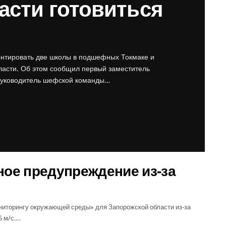
асти готовиться
онтировать две школы в подшефных Токмаке и
ласти. Об этом сообщил первый заместитель
 руководитель шефской команды…
ное предупреждение из-за
иторингу окружающей среды» для Запорожской области из-за
5 м/с.…