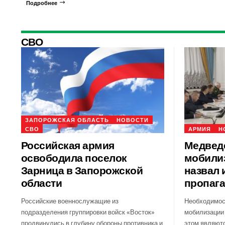
Подробнее
СВО
ЗАПОРОЖСКАЯ ОБЛАСТЬ
НОВОСТИ
СВО
АРМИЯ
Н
Российская армия
Медведе
освободила поселок
мобилиз
Зарница в Запорожской
назвал 
области
пропаг
Российские военнослужащие из
Необходимос
подразделения группировки войск «Восток»
мобилизации 
продвинулись в глубину обороны противника и
этом являютс