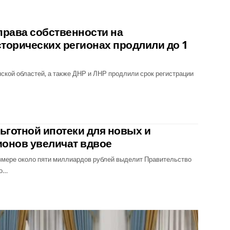
права собственности на
торических регионах продлили до 1
кой областей, а также ДНР и ЛНР продлили срок регистрации
готной ипотеки для новых и
ионов увеличат вдвое
змере около пяти миллиардов рублей выделит Правительство
по…