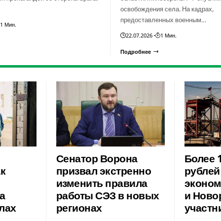
освобождения села. На кадрах,
предоставленных военным…
1 Мин.
22.07.2026
1 Мин.
Подробнее
Сенатор Ворона
Более 
ак
призвал экстренно
рублей
изменить правила
эконом
а
работы СЭЗ в новых
и Ново
лах
регионах
участн