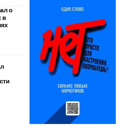
ал о
 в
иях
ал
сти