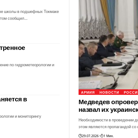
две школы в подшефных Токмаке
 этом сообщил…
стренное
ние по гидрометеорологии и
АРМИЯ
НОВОСТИ
РОССИ
няется в
Медведев опроверг
назвал их украинс
ологии и мониторингу
Необходимости в проведении до
этом являются пропагандой со 
29.07.2026
1 Мин.