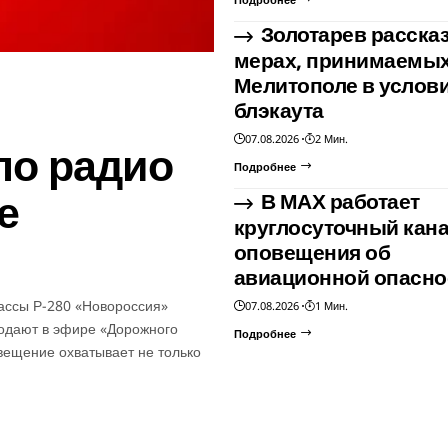
Золотарев рассказ
мерах, принимаемых
Мелитополе в услов
блэкаута
07.08.2026
2 Мин.
по радио
Подробнее
е
В МАХ работает
круглосуточный кан
оповещения об
авиационной опасно
ассы Р-280 «Новороссия»
07.08.2026
1 Мин.
одают в эфире «Дорожного
Подробнее
ещение охватывает не только