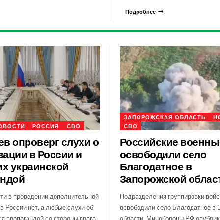
Подробнее
ЗАПОРОЖСКАЯ ОБЛАСТЬ
Н
ОВОСТИ
РОССИЯ
СВО
СВО
в опроверг слухи о
Российские военны
ации в России и
освободили село
их украинской
Благодатное в
андой
Запорожской облас
ти в проведении дополнительной
Подразделения группировки войс
в России нет, а любые слухи об
освободили село Благодатное в 
я пропагандой со стороны врага.
области. Минобороны РФ опубли