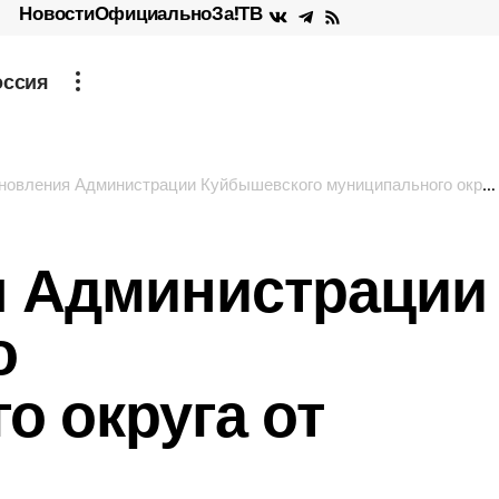
Новости
Официально
За!ТВ
оссия
вления Администрации Куйбышевского муниципального округа от 26.01.2026
я Администрации
о
о округа от