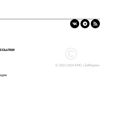
 ссылки
© 2023-2024 АНО «ЗаМедиа»
кции