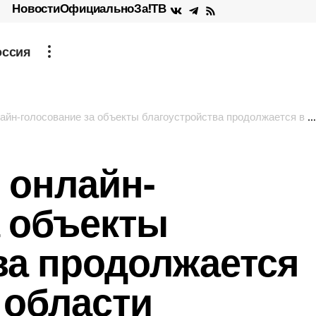
Новости
Официально
За!ТВ
оссия
олосование за объекты благоустройства продолжается в Запорожской области
 онлайн-
а объекты
ва продолжается
 области