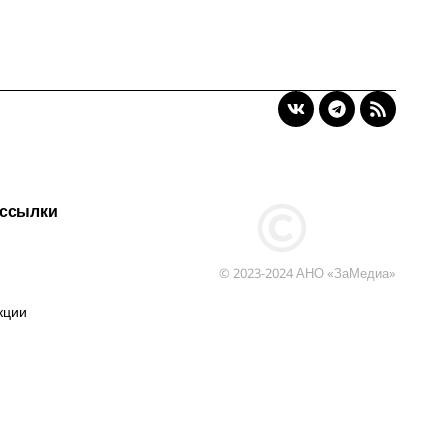
 ссылки
© 2023-2024 АНО «ЗаМедиа»
кции