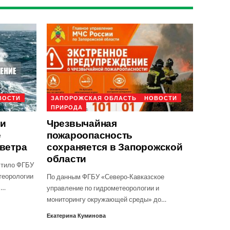
ВОСТИ
ЗАПОРОЖСКАЯ ОБЛАСТЬ
НОВОСТИ
ПРИРОДА
ти
Чрезвычайная
е
пожароопасность
 ветра
сохраняется в Запорожской
области
стило ФГБУ
теорологии
По данным ФГБУ «Северо-Кавказское
»…
управление по гидрометеорологии и
мониторингу окружающей среды» до…
Екатерина Куминова