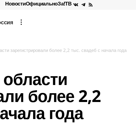
Новости
Официально
За!ТВ
оссия
асти зарегистрировали более 2,2 тыс. свадеб с начала года
 области
ли более 2,2
начала года