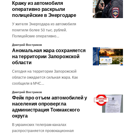
Кражу из автомобиля
оперативно раскрыли
полицейские в Энергодаре
У жителя Энергодара из автомобиля
похитили более 50 тыс. рублей.
Полицейские оперативно…
Дмитрий Востриков
Аномальная жара сохраняется
на территории Запорожской
области
Сегодня на территории Запорожской
области ожидается сильная жара. Как
сообщили в МЧС…
Дмитрий Востриков
Фейк про отъем автомобилей у
населения опровергла
администрация Токмакского
округа
В украинских телеграм-каналах
распространяется провокационная