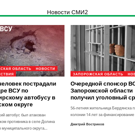
Новости СМИ2
СКАЯ ОБЛАСТЬ
НОВОСТИ
ЕСТВИЯ
ЗАПОРОЖСКАЯ ОБЛАСТЬ
НО
человек пострадали
Очередной спонсор ВС
аре ВСУ по
Запорожской области
ирскому автобусу в
получил уголовный с
ском округе
56-летняя жительница Бердянска п
колонии 14 лет за финансирование
ий автобус был атакован
ком противника в селе Долина
Дмитрий Востриков
о муниципального округа…