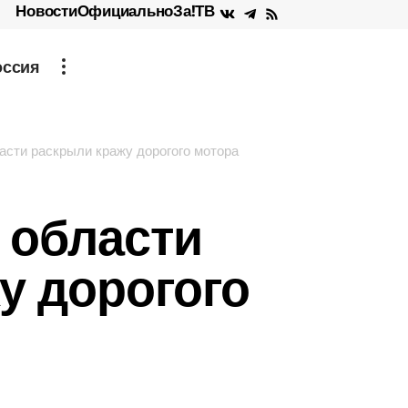
Новости
Официально
За!ТВ
оссия
асти раскрыли кражу дорогого мотора
 области
у дорогого