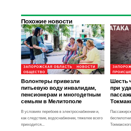
Похожие новости
ЗАПОРОЖСКАЯ ОБЛАСТЬ
НОВОСТИ
ЗАПОРОЖ
ОБЩЕСТВО
ПРОИСШ
Волонтеры привезли
Шесть 
питьевую воду инвалидам,
при уд
пенсионерам и многодетным
пассаж
семьям в Мелитополе
Токмак
В условиях перебоев в электроснабжении и,
Пассажирск
как следствие, водоснабжении, тяжелее всего
беспилотни
приходится…
Токмакског