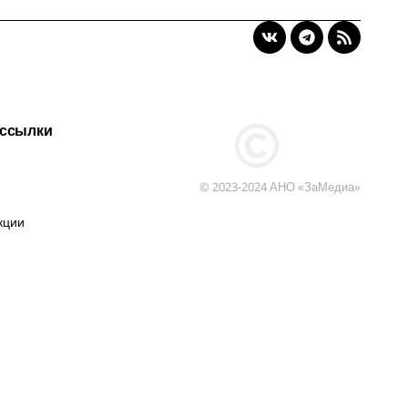
 ссылки
© 2023-2024 АНО «ЗаМедиа»
кции