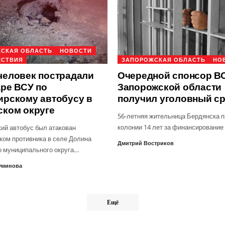
СКАЯ ОБЛАСТЬ
НОВОСТИ
ЕСТВИЯ
ЗАПОРОЖСКАЯ ОБЛАСТЬ
НО
человек пострадали
Очередной спонсор ВС
аре ВСУ по
Запорожской области
ирскому автобусу в
получил уголовный с
ском округе
56-летняя жительница Бердянска п
колонии 14 лет за финансирование
ий автобус был атакован
ком противника в селе Долина
Дмитрий Востриков
о муниципального округа…
уминова
Ещё