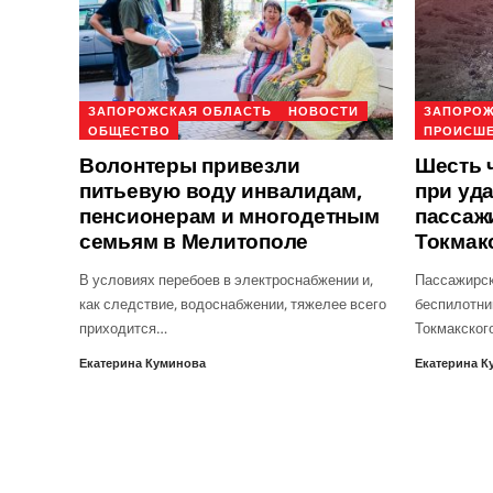
ЗАПОРОЖСКАЯ ОБЛАСТЬ
НОВОСТИ
ЗАПОРОЖ
ОБЩЕСТВО
ПРОИСШ
Волонтеры привезли
Шесть 
питьевую воду инвалидам,
при уд
пенсионерам и многодетным
пассаж
семьям в Мелитополе
Токмак
В условиях перебоев в электроснабжении и,
Пассажирск
как следствие, водоснабжении, тяжелее всего
беспилотни
приходится…
Токмакског
Екатерина Куминова
Екатерина К