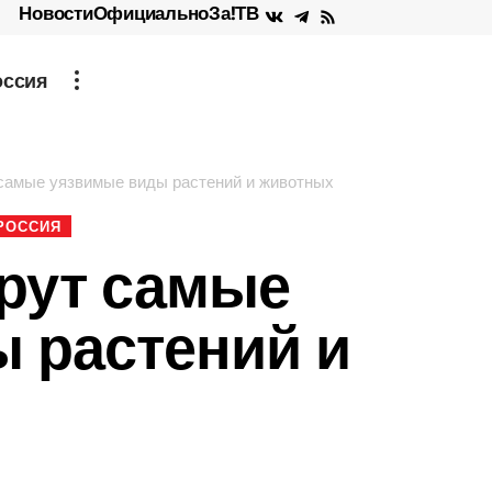
Новости
Официально
За!ТВ
оссия
самые уязвимые виды растений и животных
РОССИЯ
рут самые
 растений и