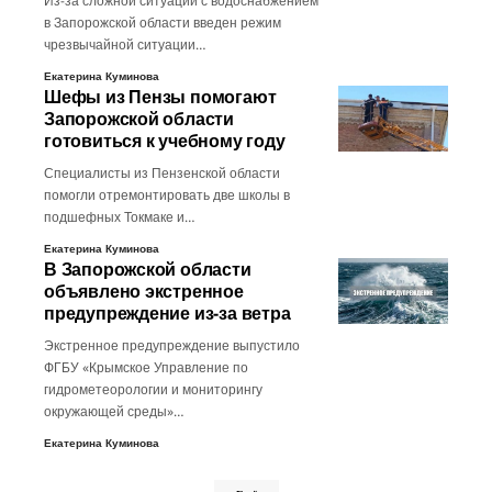
Из-за сложной ситуации с водоснабжением
в Запорожской области введен режим
чрезвычайной ситуации…
Екатерина Куминова
Шефы из Пензы помогают
Запорожской области
готовиться к учебному году
Специалисты из Пензенской области
помогли отремонтировать две школы в
подшефных Токмаке и…
Екатерина Куминова
В Запорожской области
объявлено экстренное
предупреждение из-за ветра
Экстренное предупреждение выпустило
ФГБУ «Крымское Управление по
гидрометеорологии и мониторингу
окружающей среды»…
Екатерина Куминова