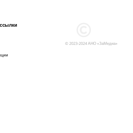
 ссылки
© 2023-2024 АНО «ЗаМедиа»
кции