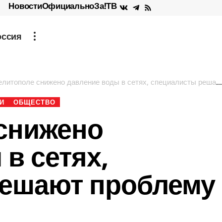
Новости
Официально
За!ТВ
оссия
литополе снижено давление воды в сетях, специалисты решают проблему
И
ОБЩЕСТВО
снижено
в сетях,
решают проблему