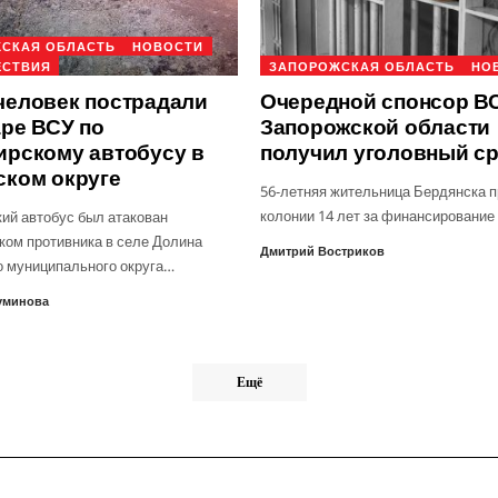
СКАЯ ОБЛАСТЬ
НОВОСТИ
ЕСТВИЯ
ЗАПОРОЖСКАЯ ОБЛАСТЬ
НО
человек пострадали
Очередной спонсор ВС
аре ВСУ по
Запорожской области
ирскому автобусу в
получил уголовный с
ском округе
56-летняя жительница Бердянска п
колонии 14 лет за финансирование
ий автобус был атакован
ком противника в селе Долина
Дмитрий Востриков
о муниципального округа…
уминова
Ещё