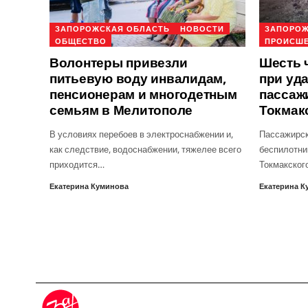
ЗАПОРОЖСКАЯ ОБЛАСТЬ
НОВОСТИ
ЗАПОРОЖ
ОБЩЕСТВО
ПРОИСШ
Волонтеры привезли
Шесть 
питьевую воду инвалидам,
при уд
пенсионерам и многодетным
пассаж
семьям в Мелитополе
Токмак
В условиях перебоев в электроснабжении и,
Пассажирск
как следствие, водоснабжении, тяжелее всего
беспилотни
приходится…
Токмакског
Екатерина Куминова
Екатерина К