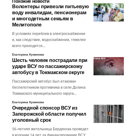
Похожие новости
Волонтеры привезли питьевую
воду инвалидам, пенсионерам
и многодетным семьям в
Мелитополе
В условиях перебоев в электроснабжении
и, как следствие, водоснабжении, тяжелее
всего приходится…
Екатерина Куминова
Шесть человек пострадали при
ударе ВСУ по пассажирскому
автобусу в Токмакском округе
Пассажирский автобус был атакован
беспилотником противника в селе Долина
Токмакского муниципального округа…
Екатерина Куминова
Очередной спонсор ВСУ из
Запорожской области получил
уголовный срок
56-летняя жительница Бердянска проведет
в колонии 14 лет за финансирование ВСУ.