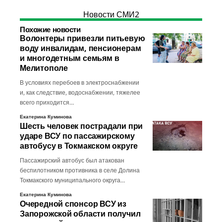
Новости СМИ2
Похожие новости
Волонтеры привезли питьевую
воду инвалидам, пенсионерам
и многодетным семьям в
Мелитополе
В условиях перебоев в электроснабжении
и, как следствие, водоснабжении, тяжелее
всего приходится…
Екатерина Куминова
Шесть человек пострадали при
ударе ВСУ по пассажирскому
автобусу в Токмакском округе
Пассажирский автобус был атакован
беспилотником противника в селе Долина
Токмакского муниципального округа…
Екатерина Куминова
Очередной спонсор ВСУ из
Запорожской области получил