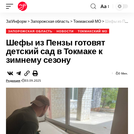
Aa
За!Информ
>
Запорожская область
>
Токмакский МО
>
Шефы из Пензы готовят детский сад в Токмаке к зимнему сезону
ЗАПОРОЖСКАЯ ОБЛАСТЬ
НОВОСТИ
ТОКМАКСКИЙ МО
Шефы из Пензы готовят
детский сад в Токмаке к
зимнему сезону
0 Мин.
Редакция
03.09.2025