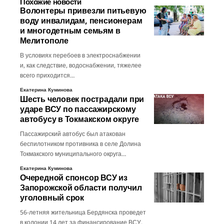
Похожие новости
Волонтеры привезли питьевую
воду инвалидам, пенсионерам
и многодетным семьям в
Мелитополе
В условиях перебоев в электроснабжении
и, как следствие, водоснабжении, тяжелее
всего приходится…
Екатерина Куминова
Шесть человек пострадали при
ударе ВСУ по пассажирскому
автобусу в Токмакском округе
Пассажирский автобус был атакован
беспилотником противника в селе Долина
Токмакского муниципального округа…
Екатерина Куминова
Очередной спонсор ВСУ из
Запорожской области получил
уголовный срок
56-летняя жительница Бердянска проведет
в колонии 14 лет за финансирование ВСУ.