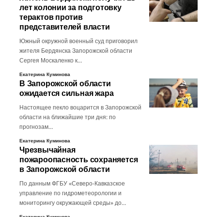
лет колонии за подготовку
терактов против
представителей власти
Южный окружной военный суд приговорил
жителя Бердянска Запорожской области
Сергея Москаленко к…
Екатерина Куминова
В Запорожской области
ожидается сильная жара
Настоящее пекло воцарится в Запорожской
области на ближайшие три дня: по
прогнозам…
Екатерина Куминова
Чрезвычайная
пожароопасность сохраняется
в Запорожской области
По данным ФГБУ «Северо-Кавказское
управление по гидрометеорологии и
мониторингу окружающей среды» до…
Екатерина Куминова