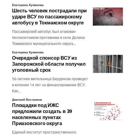
Екатерина Куминова
Шесть человек пострадали при
ударе ВСУ по пассажирскому
автобусу в Токмакском округе
Пассажирский автобус был атакован
беспилотником противника в селе Долина
Токмакского муниципального округа…
Екатерина Куминова
Очередной спонсор ВСУ из
Запорожской области получил
уголовный срок
56-летняя жительница Бердянска проведет
в колонии 14 лет за финансирование ВСУ.
Как…
Дмитрий Востриков
Площадки под ИЖС
предложили создать в 39
населенных пунктах
Приазовского округа
Единый институт пространственного