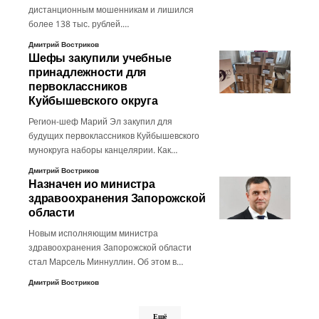
дистанционным мошенникам и лишился
более 138 тыс. рублей.…
Дмитрий Востриков
Шефы закупили учебные
принадлежности для
первоклассников
Куйбышевского округа
Регион-шеф Марий Эл закупил для
будущих первоклассников Куйбышевского
мунокруга наборы канцелярии. Как…
Дмитрий Востриков
Назначен ио министра
здравоохранения Запорожской
области
Новым исполняющим министра
здравоохранения Запорожской области
стал Марсель Миннуллин. Об этом в…
Дмитрий Востриков
Ещё