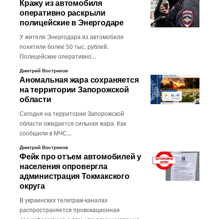
Кражу из автомобиля
оперативно раскрыли
полицейские в Энергодаре
У жителя Энергодара из автомобиля
похитили более 50 тыс. рублей.
Полицейские оперативно…
Дмитрий Востриков
Аномальная жара сохраняется
на территории Запорожской
области
Сегодня на территории Запорожской
области ожидается сильная жара. Как
сообщили в МЧС…
Дмитрий Востриков
Фейк про отъем автомобилей у
населения опровергла
администрация Токмакского
округа
В украинских телеграм-каналах
распространяется провокационная