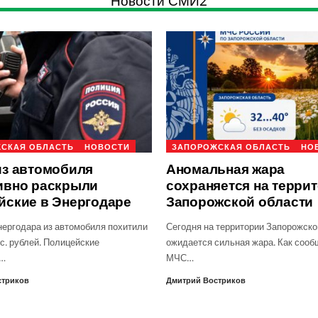
Новости СМИ2
СКАЯ ОБЛАСТЬ
НОВОСТИ
ЗАПОРОЖСКАЯ ОБЛАСТЬ
НО
из автомобиля
Аномальная жара
ивно раскрыли
сохраняется на терри
йские в Энергодаре
Запорожской области
нергодара из автомобиля похитили
Сегодня на территории Запорожско
с. рублей. Полицейские
ожидается сильная жара. Как сооб
о…
МЧС…
стриков
Дмитрий Востриков