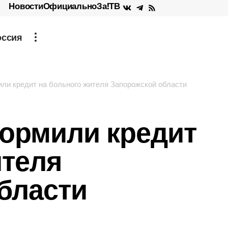
Новости
Официально
За!ТВ
оссия
и кредит на больного жителя Запорожской области
ормили кредит
ителя
бласти