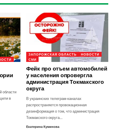
ЗАПОРОЖСКАЯ ОБЛАСТЬ
НОВОСТИ
ВОСТИ
СМИ
Фейк про отъем автомобилей
тории
у населения опровергла
администрация Токмакского
округа
й области
щили в
В украинских телеграм-каналах
распространяется провокационная
дезинформация о том, что администрация
Токмакского округа…
Екатерина Куминова