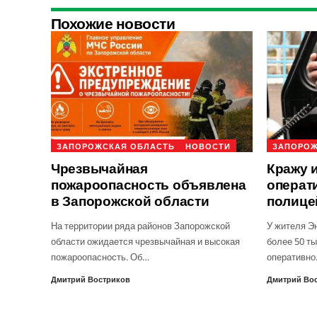
Похожие новости
ЗАПОРОЖСКАЯ ОБЛАСТЬ
НОВОСТИ
ЗАПОРОЖ
Чрезвычайная
Кражу 
пожароопасность объявлена
операт
в Запорожской области
полице
На территории ряда районов Запорожской
У жителя Э
области ожидается чрезвычайная и высокая
более 50 ты
пожароопасность. Об…
оперативн
Дмитрий Востриков
Дмитрий Во