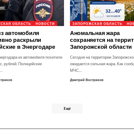
СКАЯ ОБЛАСТЬ
НОВОСТИ
ЗАПОРОЖСКАЯ ОБЛАСТЬ
НО
из автомобиля
Аномальная жара
ивно раскрыли
сохраняется на терри
йские в Энергодаре
Запорожской области
нергодара из автомобиля похитили
Сегодня на территории Запорожско
с. рублей. Полицейские
ожидается сильная жара. Как сооб
о…
МЧС…
стриков
Дмитрий Востриков
Ещё