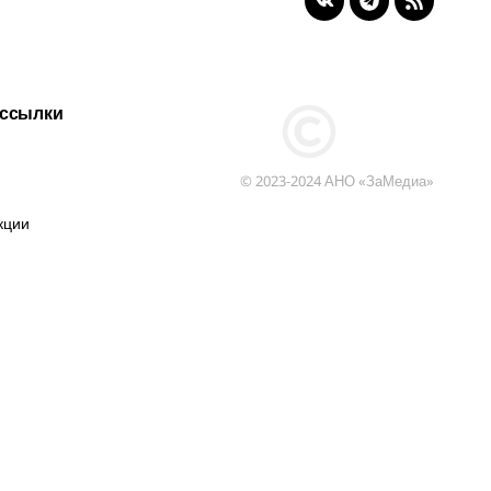
 ссылки
© 2023-2024 АНО «ЗаМедиа»
кции