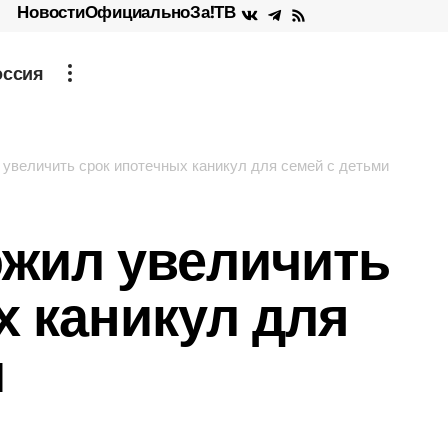
Новости
Официально
За!ТВ
оссия
увеличить срок ипотечных каникул для семей с детьми
жил увеличить
х каникул для
и