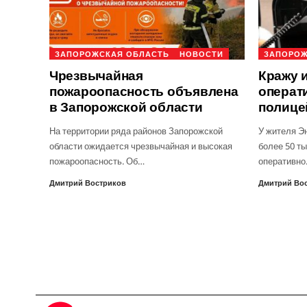
ЗАПОРОЖСКАЯ ОБЛАСТЬ
НОВОСТИ
ЗАПОРОЖ
Чрезвычайная
Кражу 
пожароопасность объявлена
операт
в Запорожской области
полице
На территории ряда районов Запорожской
У жителя Э
области ожидается чрезвычайная и высокая
более 50 ты
пожароопасность. Об…
оперативн
Дмитрий Востриков
Дмитрий Во