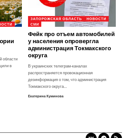
ЗАПОРОЖСКАЯ ОБЛАСТЬ
НОВОСТИ
ВОСТИ
СМИ
Фейк про отъем автомобилей
тории
у населения опровергла
администрация Токмакского
округа
й области
щили в
В украинских телеграм-каналах
распространяется провокационная
дезинформация о том, что администрация
Токмакского округа…
Екатерина Куминова