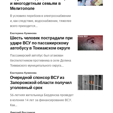
и многодетным семьям в
Мелитополе
В условиях перебоев в электроснабжении
и, как следствие, водоснабжении, тяжелее
всего приходится…
Екатерина Куминова
Шесть человек пострадали при
ударе ВСУ по пассажирскому
автобусу в Токмакском округе
Пассажирский автобус был атакован
беспилотником противника в селе Долина
Токмакского муниципального округа…
Екатерина Куминова
Очередной спонсор ВСУ из
Запорожской области получил
уголовный срок
56-летняя жительница Бердянска проведет
в колонии 14 лет за финансирование ВСУ.
Как…
Дмитрий Востриков