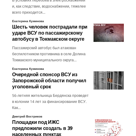
В условиях перебоев в электроснабжении
и, как следствие, водоснабжении, тяжелее
всего приходится…
Екатерина Куминова
Шесть человек пострадали при
ударе ВСУ по пассажирскому
автобусу в Токмакском округе
Пассажирский автобус был атакован
беспилотником противника в селе Долина
Токмакского муниципального округа…
Екатерина Куминова
Очередной спонсор ВСУ из
Запорожской области получил
уголовный срок
56-летняя жительница Бердянска проведет
в колонии 14 лет за финансирование ВСУ.
Как…
Дмитрий Востриков
Площадки под ИЖС
предложили создать в 39
населенных пунктах