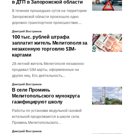
в ДТП в Запорожской области
В течение прошедших суток на территории
Запорожской области произошло одно
дорожно-транспортное происшествие.…
Дмитрий Востриков
100 тыс. рублей штрафа
заплатит житель Мелитополя за
незаконную торговлю SIM-
картами
28-летний житель Мелитополя незаконно
продавал SIM-карты, оформленные на
других лиц. Его деятельность…
Дмитрий Востриков
В селе Проминь
Мелитопольского мунокруга
газифицируют школу
Работы по установки модульной газовой
котельной продолжаются в школе села
Проминь Мелитопольского…
Дмитрий Востриков