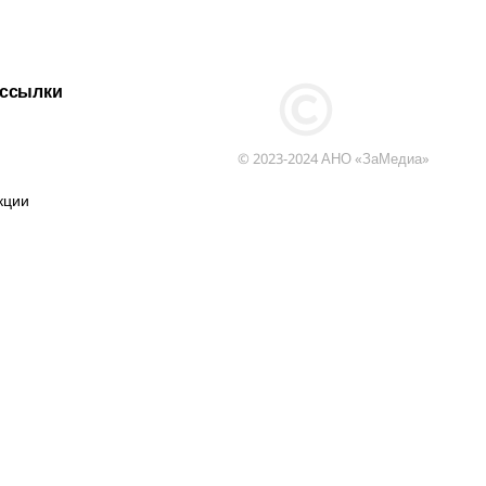
 ссылки
© 2023-2024 АНО «ЗаМедиа»
кции