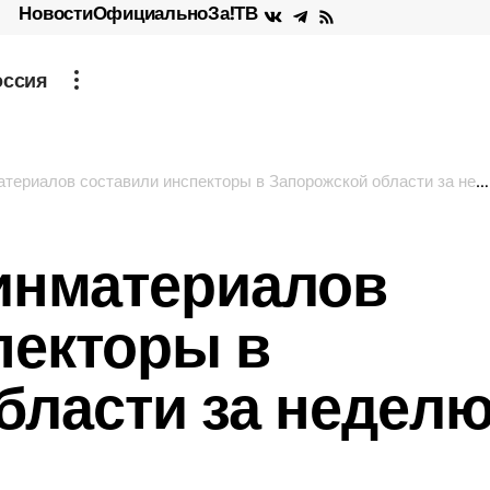
Новости
Официально
За!ТВ
оссия
ериалов составили инспекторы в Запорожской области за неделю
инматериалов
пекторы в
бласти за недел