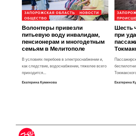
ЗАПОРОЖСКАЯ ОБЛАСТЬ
НОВОСТИ
ЗАПОРОЖ
ОБЩЕСТВО
ПРОИСШ
Волонтеры привезли
Шесть 
питьевую воду инвалидам,
при уд
пенсионерам и многодетным
пассаж
семьям в Мелитополе
Токмак
В условиях перебоев в электроснабжении и,
Пассажирск
как следствие, водоснабжении, тяжелее всего
беспилотни
приходится…
Токмакског
Екатерина Куминова
Екатерина К