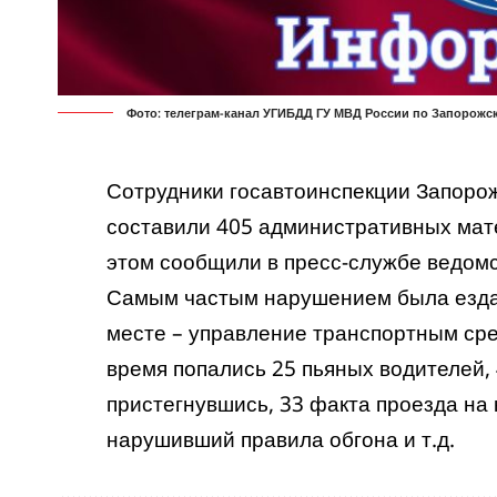
Фото: телеграм-канал УГИБДД ГУ МВД России по Запорожс
Сотрудники госавтоинспекции Запоро
составили 405 административных мат
этом сообщили в пресс-службе ведомс
Самым частым нарушением была езда б
месте – управление транспортным сред
время попались 25 пьяных водителей, 
пристегнувшись, 33 факта проезда на 
нарушивший правила обгона и т.д.