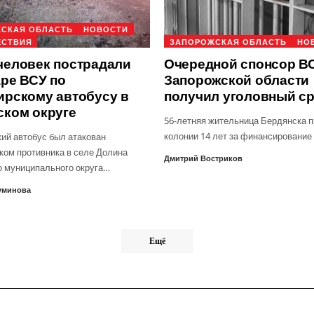
СКАЯ ОБЛАСТЬ
НОВОСТИ
ЕСТВИЯ
ЗАПОРОЖСКАЯ ОБЛАСТЬ
НО
человек пострадали
Очередной спонсор ВС
аре ВСУ по
Запорожской области
ирскому автобусу в
получил уголовный с
ском округе
56-летняя жительница Бердянска п
колонии 14 лет за финансирование
ий автобус был атакован
ком противника в селе Долина
Дмитрий Востриков
о муниципального округа…
уминова
Ещё