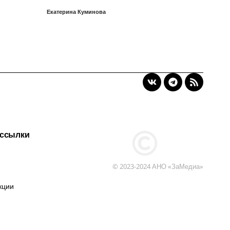
Екатерина Куминова
 ссылки
© 2023-2024 АНО «ЗаМедиа»
кции