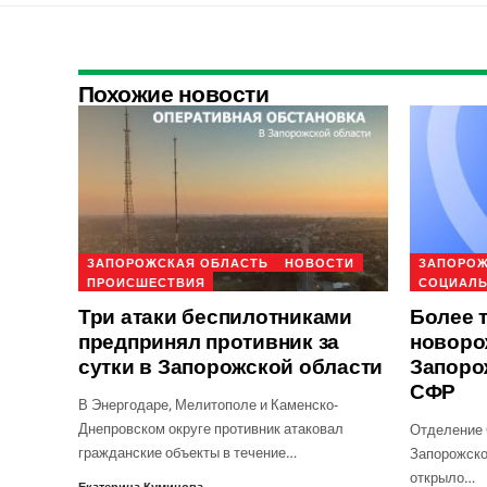
Похожие новости
ЗАПОРОЖСКАЯ ОБЛАСТЬ
НОВОСТИ
ЗАПОРОЖ
ПРОИСШЕСТВИЯ
СОЦИАЛЬ
Три атаки беспилотниками
Более 
предпринял противник за
новоро
сутки в Запорожской области
Запоро
СФР
В Энергодаре, Мелитополе и Каменско-
Днепровском округе противник атаковал
Отделение 
гражданские объекты в течение…
Запорожско
открыло…
Екатерина Куминова