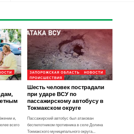
ВОСТИ
ЗАПОРОЖСКАЯ ОБЛАСТЬ
НОВОСТИ
ПРОИСШЕСТВИЯ
Шесть человек пострадали
идам,
при ударе ВСУ по
детным
пассажирскому автобусу в
Токмакском округе
бжении и,
Пассажирский автобус был атакован
желее всего
беспилотником противника в селе Долина
Токмакского муниципального округа…