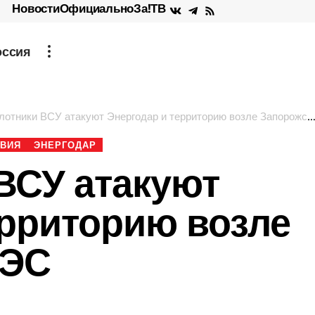
Новости
Официально
За!ТВ
оссия
отники ВСУ атакуют Энергодар и территорию возле Запорожской АЭС
ВИЯ
ЭНЕРГОДАР
ВСУ атакуют
ерриторию возле
АЭС