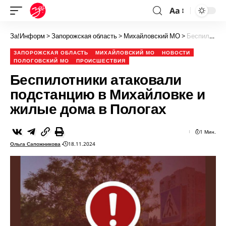
Aa
За!Информ
>
Запорожская область
>
Михайловский МО
>
Беспилотники атаковали подстанцию в Михайловке и жилые дома в Пологах
ЗАПОРОЖСКАЯ ОБЛАСТЬ
МИХАЙЛОВСКИЙ МО
НОВОСТИ
ПОЛОГОВСКИЙ МО
ПРОИСШЕСТВИЯ
Беспилотники атаковали
подстанцию в Михайловке и
жилые дома в Пологах
1 Мин.
Ольга Сапожникова
18.11.2024