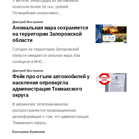
У жителя Энергодара из автомобиля
похитили более 50 тыс. рублей.
Полицейские оперативно…
Дмитрий Востриков
Аномальная жара сохраняется
на территории Запорожской
области
Сегодня на территории Запорожской
области ожидается сильная жара. Как
сообщили в МЧС…
Дмитрий Востриков
Фейк про отъем автомобилей у
населения опровергла
администрация Токмакского
округа
В украинских телеграм-каналах
распространяется провокационная
дезинформация о том, что администрация
Токмакского округа…
Екатерина Куминова