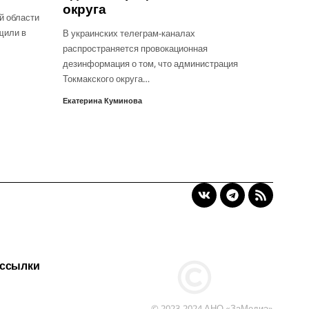
округа
й области
щили в
В украинских телеграм-каналах
распространяется провокационная
дезинформация о том, что администрация
Токмакского округа…
Екатерина Куминова
 ссылки
© 2023-2024 АНО «ЗаМедиа»