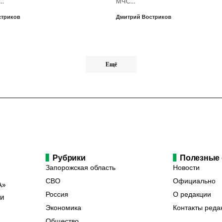
о…
МЧС…
стриков
Дмитрий Востриков
Ещё
Рубрики
Полезные
Запорожская область
Новости
СВО
Официально
А»
Россия
О редакции
ии
Экономика
Контакты реда
Общество