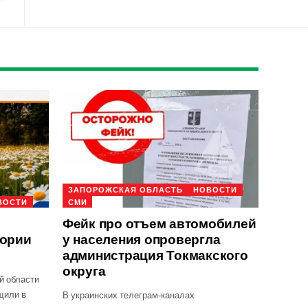
ЗАПОРОЖСКАЯ ОБЛАСТЬ
НОВОСТИ
ВОСТИ
СМИ
Фейк про отъем автомобилей
тории
у населения опровергла
администрация Токмакского
округа
й области
щили в
В украинских телеграм-каналах