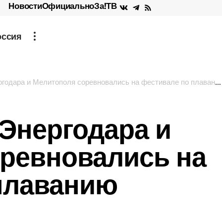
Новости
Официально
За!ТВ
оссия
одара и Мелитополя соревновались на фестивале по плаванию
Энергодара и
ревновались на
плаванию