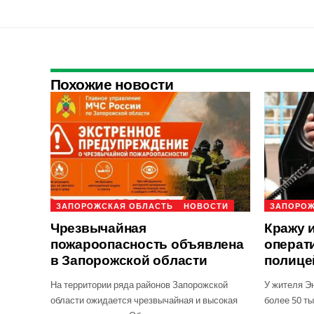
Похожие новости
ЗАПОРОЖСКАЯ ОБЛАСТЬ
НОВОСТИ
ЗАПОРОЖ
Чрезвычайная
Кражу 
пожароопасность объявлена
операт
в Запорожской области
полице
На территории ряда районов Запорожской
У жителя Э
области ожидается чрезвычайная и высокая
более 50 ты