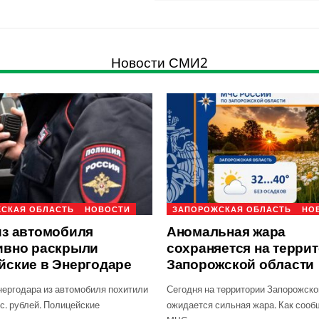
Новости СМИ2
СКАЯ ОБЛАСТЬ
НОВОСТИ
ЗАПОРОЖСКАЯ ОБЛАСТЬ
НО
из автомобиля
Аномальная жара
ивно раскрыли
сохраняется на терри
йские в Энергодаре
Запорожской области
нергодара из автомобиля похитили
Сегодня на территории Запорожско
с. рублей. Полицейские
ожидается сильная жара. Как сооб