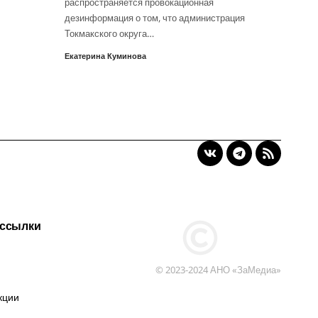
распространяется провокационная
дезинформация о том, что администрация
Токмакского округа…
Екатерина Куминова
 ссылки
© 2023-2024 АНО «ЗаМедиа»
кции