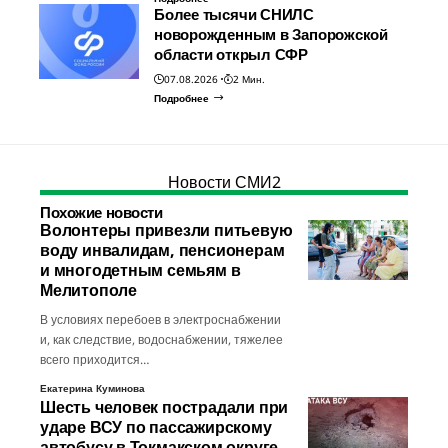
Более тысячи СНИЛС
новорожденным в Запорожской
области открыл СФР
07.08.2026
2 Мин.
Подробнее
Новости СМИ2
Похожие новости
Волонтеры привезли питьевую
воду инвалидам, пенсионерам
и многодетным семьям в
Мелитополе
В условиях перебоев в электроснабжении
и, как следствие, водоснабжении, тяжелее
всего приходится…
Екатерина Куминова
Шесть человек пострадали при
ударе ВСУ по пассажирскому
автобусу в Токмакском округе