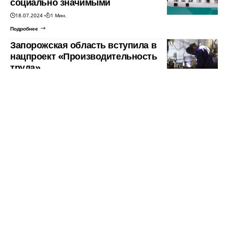
социально значимыми
18.07.2024
1 Мин.
Подробнее
Запорожская область вступила в
нацпроект «Производительность
труда»
15.07.2024
2 Мин.
Подробнее
Закон об инвестиционной
политике принят Заксобранием
Запорожской области
12.07.2024
1 Мин.
Подробнее
Сенаторы обсудили защиту
бизнеса от обратного замещения
09.07.2024
1 Мин.
Подробнее