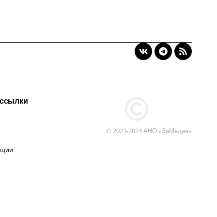
 ссылки
© 2023-2024 АНО «ЗаМедиа»
кции