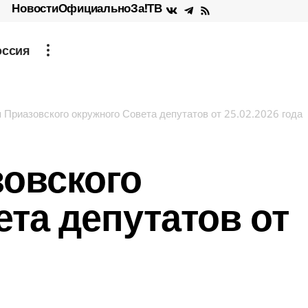
Новости
Официально
За!ТВ
оссия
 Приазовского окружного Совета депутатов от 25.02.2026 года
овского
та депутатов от