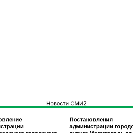
Новости СМИ2
овление
Постановления
страции
администрации город