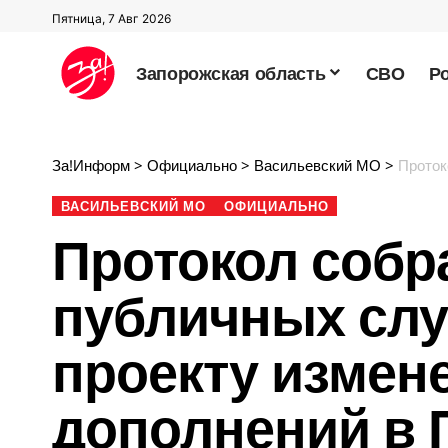
Пятница, 7 Авг 2026
Запорожская область
СВО
Р
За!Информ
>
Официально
>
Васильевский МО
>
Протокол собран
ВАСИЛЬЕВСКИЙ МО
ОФИЦИАЛЬНО
Протокол собр
публичных сл
проекту измен
дополнений в 