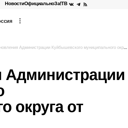
Новости
Официально
За!ТВ
оссия
вления Администрации Куйбышевского муниципального округа от 09.02.2026
я Администрации
о
о округа от