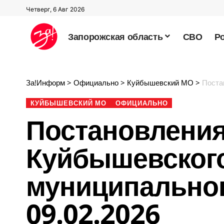
Четверг, 6 Авг 2026
Запорожская область
СВО
Р
За!Информ
>
Официально
>
Куйбышевский МО
>
Постано
КУЙБЫШЕВСКИЙ МО
ОФИЦИАЛЬНО
Постановлени
Куйбышевског
муниципальног
09.02.2026