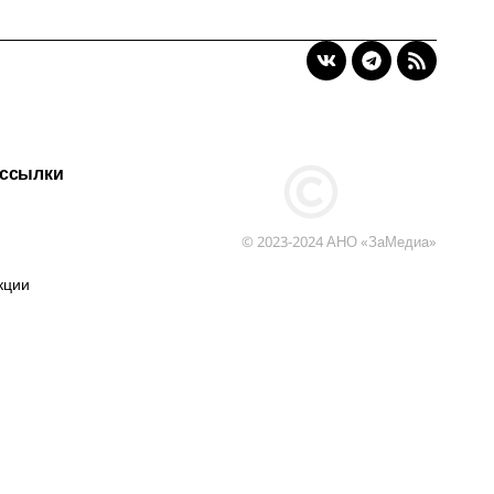
 ссылки
© 2023-2024 АНО «ЗаМедиа»
кции