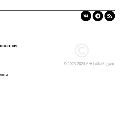
 ссылки
© 2023-2024 АНО «ЗаМедиа»
кции