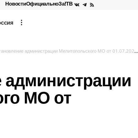
Новости
Официально
За!ТВ
оссия
ановление администрации Мелитопольского МО от 01.07.2026г.
 администрации
го МО от