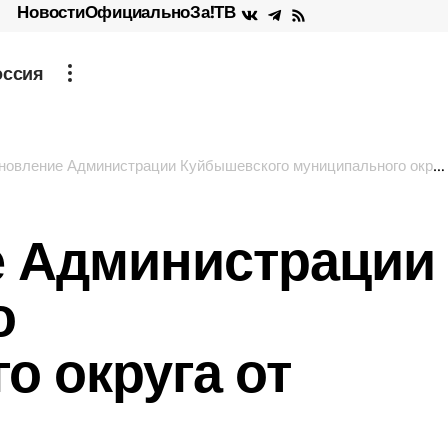
Новости
Официально
За!ТВ
оссия
вление Администрации Куйбышевского муниципального округа от 27.08.2025
е Администрации
о
о округа от