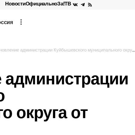
Новости
Официально
За!ТВ
оссия
вление администрации Куйбышевского муниципального округа от 17.02.2025
 администрации
о
о округа от