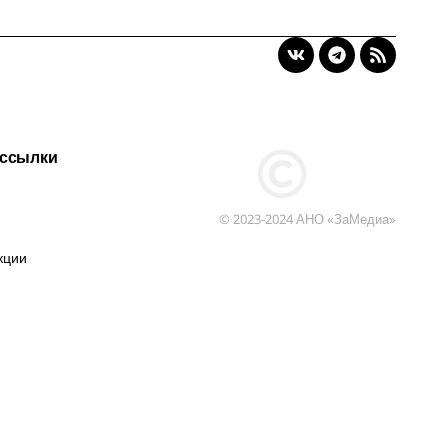
 ссылки
© 2023-2024 АНО «ЗаМедиа»
кции