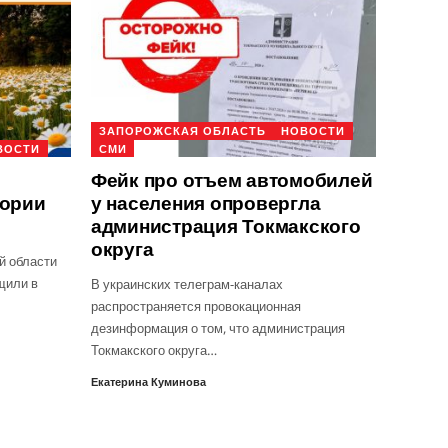
ЗАПОРОЖСКАЯ ОБЛАСТЬ
НОВОСТИ
ВОСТИ
СМИ
Фейк про отъем автомобилей
тории
у населения опровергла
администрация Токмакского
округа
й области
щили в
В украинских телеграм-каналах
распространяется провокационная
дезинформация о том, что администрация
Токмакского округа…
Екатерина Куминова