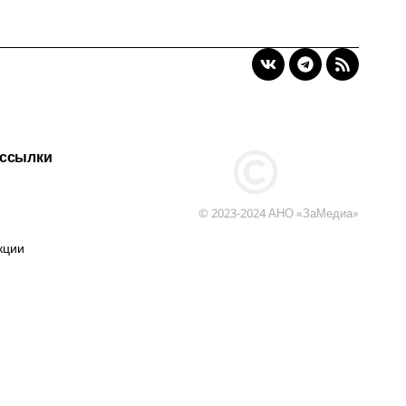
 ссылки
© 2023-2024 АНО «ЗаМедиа»
кции