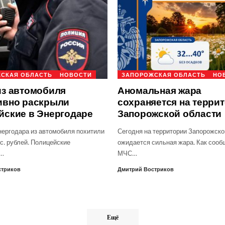
СКАЯ ОБЛАСТЬ
НОВОСТИ
ЗАПОРОЖСКАЯ ОБЛАСТЬ
НО
из автомобиля
Аномальная жара
ивно раскрыли
сохраняется на терри
йские в Энергодаре
Запорожской области
нергодара из автомобиля похитили
Сегодня на территории Запорожско
с. рублей. Полицейские
ожидается сильная жара. Как сооб
о…
МЧС…
стриков
Дмитрий Востриков
Ещё