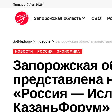
Пятница, 7 Авг 2026
Запорожская область
СВО
Р
За!Информ
>
Новости
>
Запорожская область представ
НОВОСТИ
РОССИЯ
ЭКОНОМИКА
Запорожская о
представлена 
«Россия — Исл
КазаньФорум»