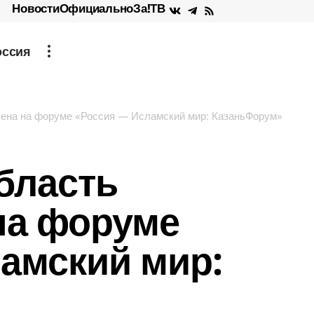
Новости
Официально
За!ТВ
оссия
лена на форуме «Россия — Исламский мир: КазаньФорум»
бласть
на форуме
амский мир: