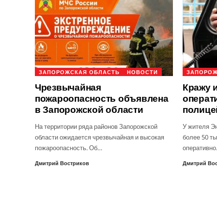
ЗАПОРОЖСКАЯ ОБЛАСТЬ
НОВОСТИ
ЗАПОРОЖ
Чрезвычайная
Кражу 
пожароопасность объявлена
операт
в Запорожской области
полице
На территории ряда районов Запорожской
У жителя Э
области ожидается чрезвычайная и высокая
более 50 ты
пожароопасность. Об…
оперативн
Дмитрий Востриков
Дмитрий Во