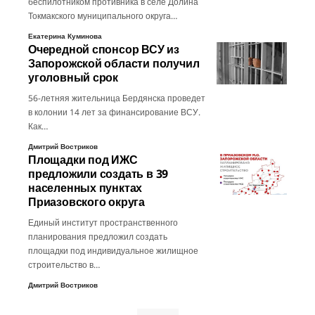
беспилотником противника в селе Долина
Токмакского муниципального округа…
Екатерина Куминова
Очередной спонсор ВСУ из
Запорожской области получил
уголовный срок
56-летняя жительница Бердянска проведет
в колонии 14 лет за финансирование ВСУ.
Как…
Дмитрий Востриков
Площадки под ИЖС
предложили создать в 39
населенных пунктах
Приазовского округа
Единый институт пространственного
планирования предложил создать
площадки под индивидуальное жилищное
строительство в…
Дмитрий Востриков