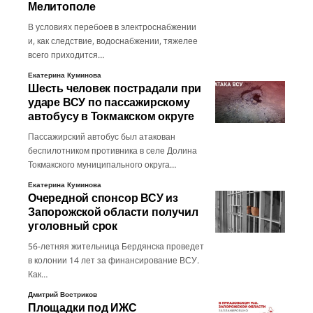
Мелитополе
В условиях перебоев в электроснабжении
и, как следствие, водоснабжении, тяжелее
всего приходится…
Екатерина Куминова
Шесть человек пострадали при
ударе ВСУ по пассажирскому
автобусу в Токмакском округе
Пассажирский автобус был атакован
беспилотником противника в селе Долина
Токмакского муниципального округа…
Екатерина Куминова
Очередной спонсор ВСУ из
Запорожской области получил
уголовный срок
56-летняя жительница Бердянска проведет
в колонии 14 лет за финансирование ВСУ.
Как…
Дмитрий Востриков
Площадки под ИЖС