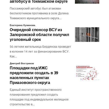
автобусу в Токмакском округе
Пассажирский автобус был атакован
беспилотником противника в селе Долина
Токмакского муниципального округа…
Екатерина Куминова
Очередной спонсор ВСУ из
Запорожской области получил
уголовный срок
56-летняя жительница Бердянска проведет
в колонии 14 лет за финансирование ВСУ.
Как…
Дмитрий Востриков
Площадки под ИЖС
предложили создать в 39
населенных пунктах
Приазовского округа
Единый институт пространственного
планирования предложил создать
площадки под индивидуальное жилищное
строительство в…