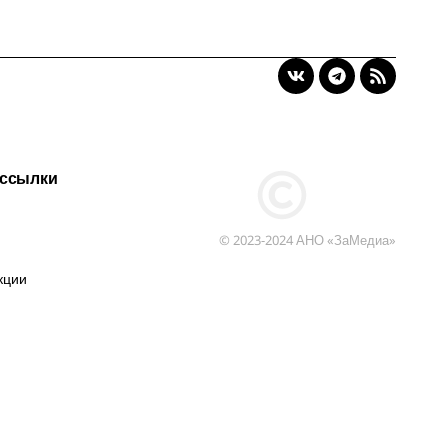
 ссылки
© 2023-2024 АНО «ЗаМедиа»
кции