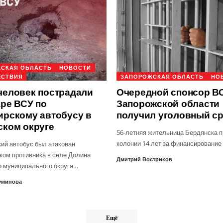
СКАЯ ОБЛАСТЬ
НОВОСТИ
ЕСТВИЯ
ЗАПОРОЖСКАЯ ОБЛАСТЬ
НО
человек пострадали
Очередной спонсор ВС
аре ВСУ по
Запорожской области
ирскому автобусу в
получил уголовный с
ском округе
56-летняя жительница Бердянска п
колонии 14 лет за финансирование
ий автобус был атакован
ком противника в селе Долина
Дмитрий Востриков
о муниципального округа…
уминова
Ещё