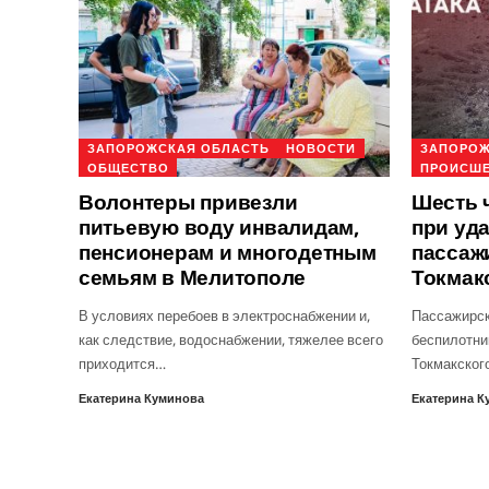
ЗАПОРОЖСКАЯ ОБЛАСТЬ
НОВОСТИ
ЗАПОРОЖ
ОБЩЕСТВО
ПРОИСШ
Волонтеры привезли
Шесть 
питьевую воду инвалидам,
при уд
пенсионерам и многодетным
пассаж
семьям в Мелитополе
Токмак
В условиях перебоев в электроснабжении и,
Пассажирск
как следствие, водоснабжении, тяжелее всего
беспилотни
приходится…
Токмакског
Екатерина Куминова
Екатерина К