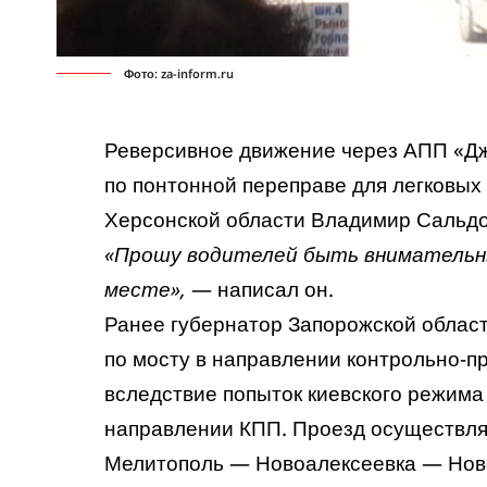
Фото: za-inform.ru
Реверсивное движение через АПП «Дж
по понтонной переправе для легковых
Херсонской области Владимир Сальдо
«Прошу водителей быть внимательны
месте»,
— написал он.
Ранее губернатор Запорожской облас
по мосту в направлении контрольно-п
вследствие попыток киевского режима
направлении КПП. Проезд осуществляе
Мелитополь — Новоалексеевка — Но