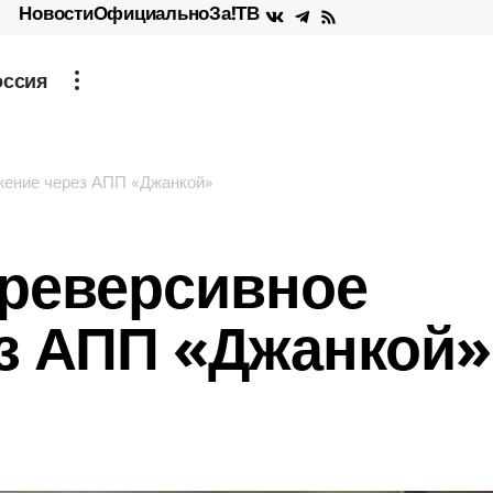
Новости
Официально
За!ТВ
оссия
жение через АПП «Джанкой»
реверсивное
з АПП «Джанкой»