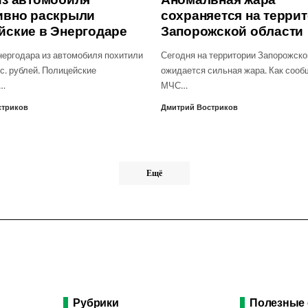
ивно раскрыли
сохраняется на терри
йские в Энергодаре
Запорожской области
нергодара из автомобиля похитили
Сегодня на территории Запорожско
с. рублей. Полицейские
ожидается сильная жара. Как сооб
о…
МЧС…
стриков
Дмитрий Востриков
Ещё
Рубрики
Полезные