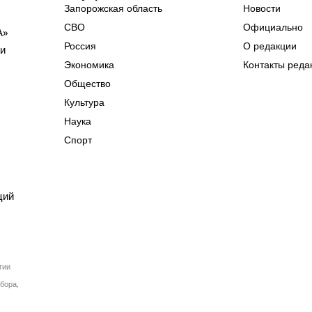
Запорожская область
Новости
СВО
Официально
А»
Россия
О редакции
ии
Экономика
Контакты реда
Общество
Культура
Наука
Спорт
ций
гии
бора,