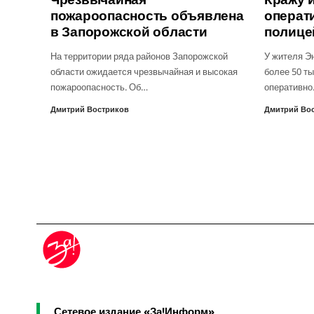
пожароопасность объявлена
операт
в Запорожской области
полице
На территории ряда районов Запорожской
У жителя Э
области ожидается чрезвычайная и высокая
более 50 ты
пожароопасность. Об…
оперативн
Дмитрий Востриков
Дмитрий Во
Сетевое издание «За!Информ»