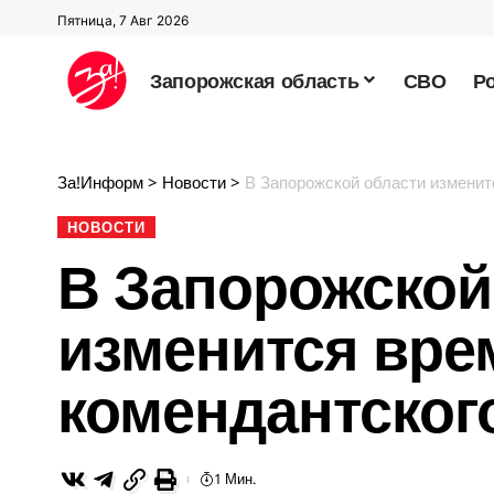
Пятница, 7 Авг 2026
Запорожская область
СВО
Р
За!Информ
>
Новости
>
В Запорожской области изменит
НОВОСТИ
В Запорожской
изменится вре
комендантског
1 Мин.