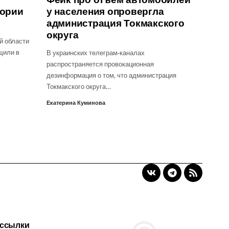
тории
у населения опровергла
администрация Токмакского
округа
й области
щили в
В украинских телеграм-каналах
распространяется провокационная
дезинформация о том, что администрация
Токмакского округа…
Екатерина Куминова
 ссылки