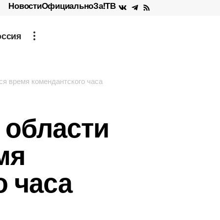
Новости
Официально
За!ТВ
оссия
ся время комендантского часа
 области
мя
о часа