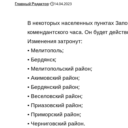
Главный Редактор
14.04.2023
В некоторых населенных пунктах Запо
комендантского часа. Он будет действо
Изменения затронут:
▪️ Мелитополь;
▪️ Бердянск;
▪️ Мелитопольский район;
▪️ Акимовский район;
▪️ Бердянский район;
▪️ Веселовский район;
▪️ Приазовский район;
▪️ Приморский район;
▪️ Черниговский район.