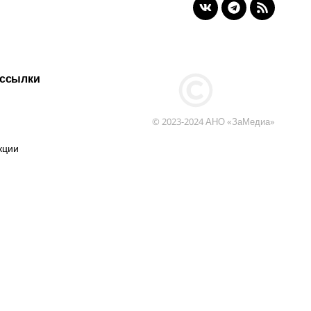
 ссылки
© 2023-2024 АНО «ЗаМедиа»
кции