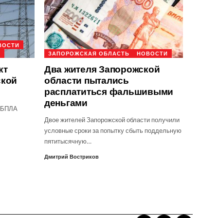
ВОСТИ
А
ЗАПОРОЖСКАЯ ОБЛАСТЬ
НОВОСТИ
кт
Два жителя Запорожской
ской
области пытались
расплатиться фальшивыми
деньгами
и БПЛА
Двое жителей Запорожской области получили
условные сроки за попытку сбыть поддельную
пятитысячную…
Дмитрий Востриков