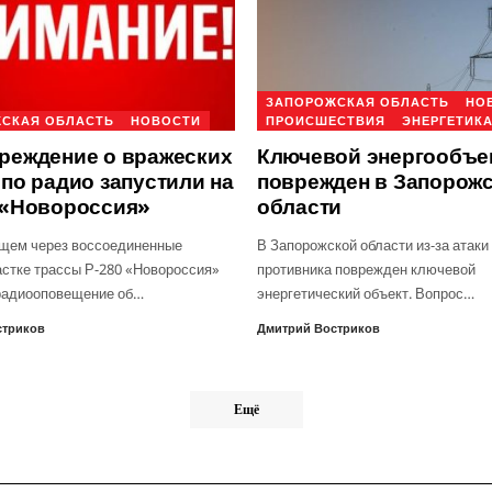
ЗАПОРОЖСКАЯ ОБЛАСТЬ
НО
СКАЯ ОБЛАСТЬ
НОВОСТИ
ПРОИСШЕСТВИЯ
ЭНЕРГЕТИК
реждение о вражеских
Ключевой энергообъе
по радио запустили на
поврежден в Запорож
 «Новороссия»
области
щем через воссоединенные
В Запорожской области из-за атак
астке трассы Р-280 «Новороссия»
противника поврежден ключевой
радиооповещение об…
энергетический объект. Вопрос…
стриков
Дмитрий Востриков
Ещё