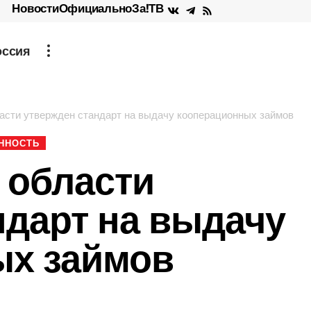
Новости
Официально
За!ТВ
оссия
асти утвержден стандарт на выдачу кооперационных займов
ННОСТЬ
 области
ндарт на выдачу
ых займов