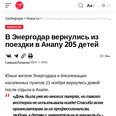
Aa
За!Информ
>
Новости
>
В Энергодар вернулись из поездки в Анапу 205 детей
НОВОСТИ
В Энергодар вернулись из
поездки в Анапу 205 детей
1 Мин.
Главный Редактор
24.11.2022
Юные жители Энергодара и близлежащих
населенных пунктов 23 ноября вернулись домой
после отдыха в Анапе.
«
Дочь была уже во многих лагерях, но такого
восторга не испытывала нигде! Спасибо всем
организаторам за их профессионализм,
любовь к детям и замечательные каникулы!
» –