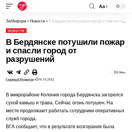
Aa
За!Информ
>
Новости
>
В Бердянске потушили пожар и спасли город от разрушений
НОВОСТИ
В Бердянске потушили пожар
и спасли город от
разрушений
0 Мин.
Главный Редактор
16.10.2022
В микрорайоне Колония города Бердянска загорелся
сухой камыш и трава. Сейчас огонь потушен. На
месте продолжают работать сотрудники оперативных
служб города.
ВГА сообщает, что в результате возгорания была