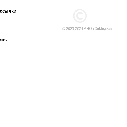
 ссылки
© 2023-2024 АНО «ЗаМедиа»
кции