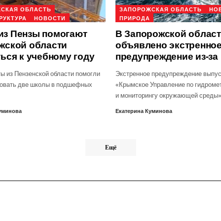
СКАЯ ОБЛАСТЬ
ЗАПОРОЖСКАЯ ОБЛАСТЬ
НО
РУКТУРА
НОВОСТИ
ПРИРОДА
з Пензы помогают
В Запорожской облас
жской области
объявлено экстренно
ься к учебному году
предупреждение из-за
ы из Пензенской области помогли
Экстренное предупреждение выпу
овать две школы в подшефных
«Крымское Управление по гидроме
и мониторингу окружающей среды
уминова
Екатерина Куминова
Ещё