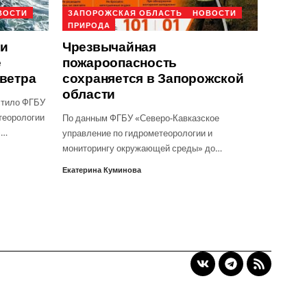
ВОСТИ
ЗАПОРОЖСКАЯ ОБЛАСТЬ
НОВОСТИ
ПРИРОДА
ти
Чрезвычайная
е
пожароопасность
 ветра
сохраняется в Запорожской
области
стило ФГБУ
теорологии
По данным ФГБУ «Северо-Кавказское
»…
управление по гидрометеорологии и
мониторингу окружающей среды» до…
Екатерина Куминова