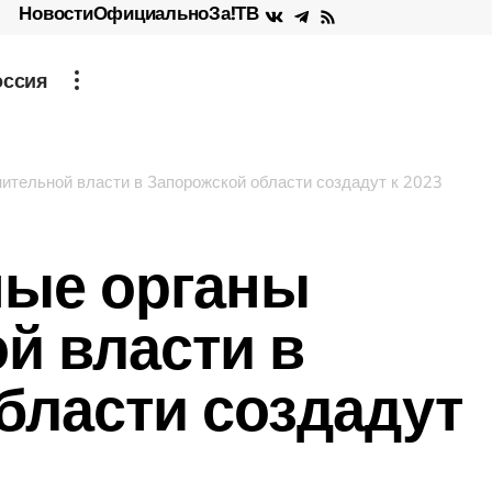
Новости
Официально
За!ТВ
оссия
ительной власти в Запорожской области создадут к 2023
ные органы
й власти в
бласти создадут