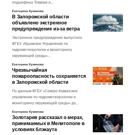
подшефных Токмаке и…
Екатерина Куминова
В Запорожской области
объявлено экстренное
предупреждение из-за ветра
Экстренное предупреждение выпустило
ФГБУ «Крымское Управление по
гидрометеорологии и мониторингу
окружающей среды»…
Екатерина Куминова
Чрезвычайная
пожароопасность сохраняется
в Запорожской области
По данным ФГБУ «Северо-Кавказское
управление по гидрометеорологии и
мониторингу окружающей среды» до…
Екатерина Куминова
Золотарев рассказал о мерах,
принимаемых в Мелитополе в
условиях блэкаута