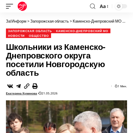
Aa
За!Информ
>
Запорожская область
>
Каменско-Днепровский МО
>
Шко
ЗАПОРОЖСКАЯ ОБЛАСТЬ
КАМЕНСКО-ДНЕПРОВСКИЙ МО
НОВОСТИ
ОБЩЕСТВО
Школьники из Каменско-
Днепровского округа
посетили Новгородскую
область
1 Мин.
Екатерина Куминова
21.05.2026